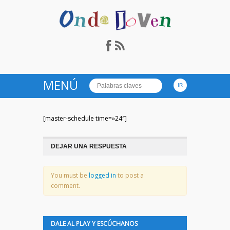
Onda Joven Radio.es
MENÚ
[master-schedule time=»24″]
DEJAR UNA RESPUESTA
You must be
logged in
to post a
comment.
DALE AL PLAY Y ESCÚCHANOS