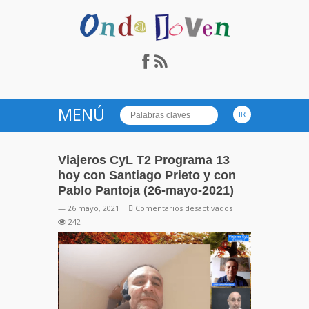
Onda Joven Radio.es
MENÚ
Viajeros CyL T2 Programa 13
hoy con Santiago Prieto y con
Pablo Pantoja (26-mayo-2021)
en
— 26 mayo, 2021
Comentarios desactivados
Viajeros
242
CyL
T2
Programa
13
hoy
con