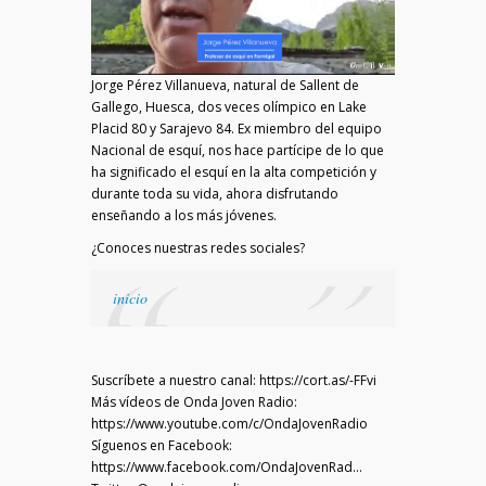
2020)
hoy
con
Jorge
Jorge Pérez Villanueva, natural de Sallent de
Pérez
Gallego, Huesca, dos veces olímpico en Lake
Villanueva,
Placid 80 y Sarajevo 84. Ex miembro del equipo
olímpico
Nacional de esquí, nos hace partícipe de lo que
en
ha significado el esquí en la alta competición y
Lake
durante toda su vida, ahora disfrutando
Placid
enseñando a los más jóvenes.
80
¿Conoces nuestras redes sociales?
y
Sarajevo
inicio
84
Suscríbete a nuestro canal: https://cort.as/-FFvi
Más vídeos de Onda Joven Radio:
https://www.youtube.com/c/OndaJovenRadio
Síguenos en Facebook:
https://www.facebook.com/OndaJovenRad…