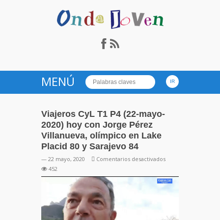
Onda Joven Radio.es
MENÚ
Viajeros CyL T1 P4 (22-mayo-
2020) hoy con Jorge Pérez
Villanueva, olímpico en Lake
Placid 80 y Sarajevo 84
en
— 22 mayo, 2020
Comentarios desactivados
Viajeros
452
CyL
T1
P4
(22-
mayo-