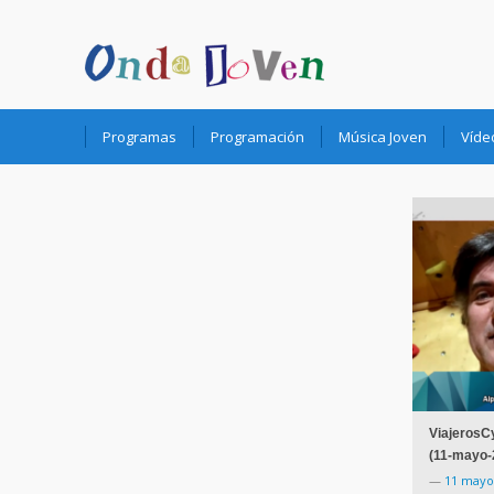
Onda Joven Radio.es
Programas
Programación
Música Joven
Víde
ViajerosC
(11-mayo-
—
11 mayo