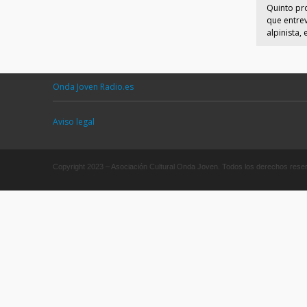
Quinto pr
que entrev
alpinista,
Onda Joven Radio.es
Aviso legal
Copyright 2023 – Asociación Cultural Onda Joven. Todos los derechos res