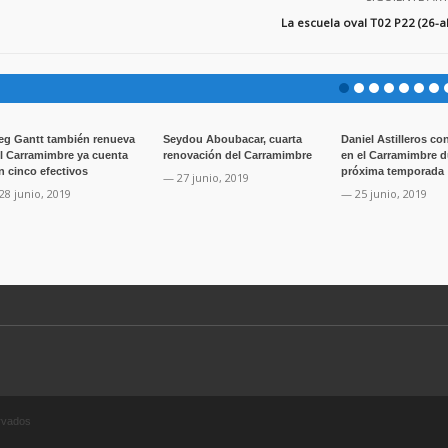
La escuela oval T02 P22 (26-a
eg Gantt también renueva
Seydou Aboubacar, cuarta
Daniel Astilleros co
el Carramimbre ya cuenta
renovación del Carramimbre
en el Carramimbre d
n cinco efectivos
próxima temporada
— 27 junio, 2019
28 junio, 2019
— 25 junio, 2019
ervados