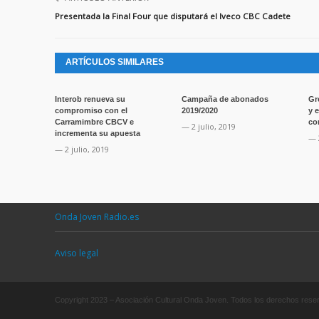
mente
Presentada la Final Four que disputará el Iveco CBC Cadete
en
los
playoffs
ARTÍCULOS SIMILARES
Interob renueva su
Campaña de abonados
Gr
compromiso con el
2019/2020
y 
Carramimbre CBCV e
co
— 2 julio, 2019
incrementa su apuesta
— 
— 2 julio, 2019
Onda Joven Radio.es
Aviso legal
Copyright 2023 – Asociación Cultural Onda Joven. Todos los derechos res