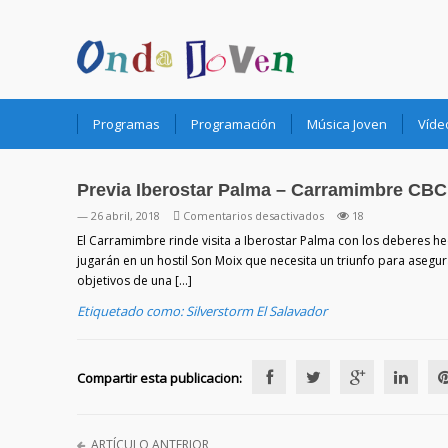
Onda Joven Radio.es
Programas
Programación
Música Joven
Víde
Previa Iberostar Palma – Carramimbre CBC:
en
— 26 abril, 2018
Comentarios desactivados
18
Previa
El Carramimbre rinde visita a Iberostar Palma con los deberes he
Iberostar
jugarán en un hostil Son Moix que necesita un triunfo para asegu
Palma
objetivos de una […]
–
Etiquetado como:
Silverstorm El Salavador
Carramimbre
CBC:
A
ganar
Compartir esta publicacion:
pero
con
la
ARTÍCULO ANTERIOR