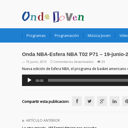
Onda Joven Radio.es
Programas
Programación
Música Joven
Víde
Onda NBA-Esfera NBA T02 P71 – 19-junio-
en
— 19 junio, 2013
Comentarios desactivados
25
Onda
Nueva edición de Esfera NBA, el programa de basket americano d
NBA-
Reproductor
Esfera
00:00
de
NBA
audio
T02
P71
Compartir esta publicacion:
–
19-
junio-
2013
ARTÍCULO ANTERIOR
La otra mirada.- (6ª Temp) Alguien nos escucha.