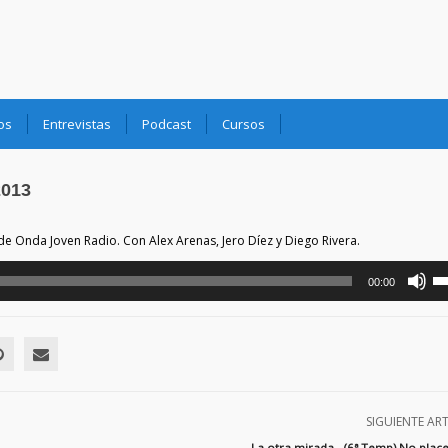
os
Entrevistas
Podcast
Cursos
2013
e Onda Joven Radio. Con Alex Arenas, Jero Díez y Diego Rivera.
Uti
00:00
las
tec
de
fl
ar
pa
au
SIGUIENTE AR
o
La otra mirada.- (6ª Temp) No plac