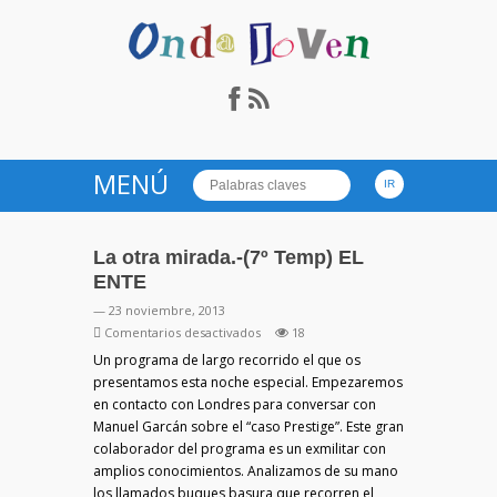
Onda Joven Radio.es
MENÚ
La otra mirada.-(7º Temp) EL
ENTE
— 23 noviembre, 2013
en
Comentarios desactivados
18
La
Un programa de largo recorrido el que os
otra
presentamos esta noche especial. Empezaremos
mirada.-
en contacto con Londres para conversar con
(7º
Manuel Garcán sobre el “caso Prestige”. Este gran
Temp)
colaborador del programa es un exmilitar con
EL
amplios conocimientos. Analizamos de su mano
ENTE
los llamados buques basura que recorren el