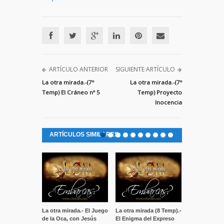
ARTÍCULO ANTERIOR
SIGUIENTE ARTÍCULO
La otra mirada.-(7º
La otra mirada.-(7º
Temp) El Cráneo nº 5
Temp) Proyecto
Inocencia
ARTÍCULOS SIMILARES
La otra mirada.- El Juego
La otra mirada (8 Temp).-
La otra mirad
de la Oca, con Jesús
El Enigma del Expreso
Canfranc, una